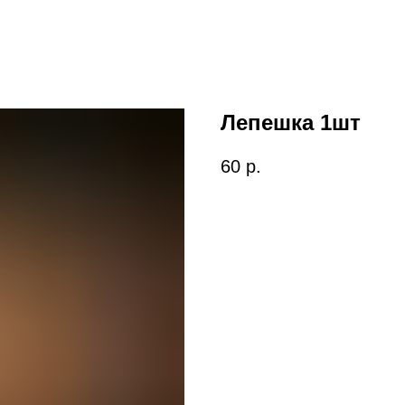
Лепешка 1шт
60
р.