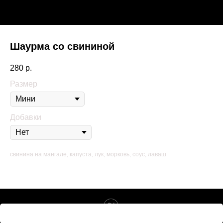
Шаурма со свининой
280
р.
Размер
Добавки
свинина на мангале, капуста, лук, морковь, соус, лаваш
Tilda
Made on