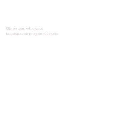
220,00
р.
Свиная шея, лук, специи.
Минимальный заказ от 400 грамм